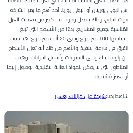
تُعَدُّ أنظمة العزل بالتقنية الحديثة، التي تُعرَف كذلك بأنظمة
رش البولي يوريثان أو البولي يوريا، أحد أهم ما يميز الشركة
بيوت الخليج، وذلك بفضل وجود عدد كبير من معدات العزل
المُناسبة لجميع المشاريع، بدءًا من الأسطح التي تبلغ
مساحتها 100 متر مربع وحتى 20 ألف متر مربع. هنا ستجد
الفرق في سرعة التنفيذ، والأهم من ذلك أنه تعزل الأسطح
من زاوية البناء وحتى التسويات وأسفل الخزانات، وهذه
المناطق التي لا يمكن للمواد العازلة التقليدية الوصول إليها
أو تُعتَبَرُ مُسْتَحِيلة.
شاهدايضا:
شركة عزل خزانات بعسير