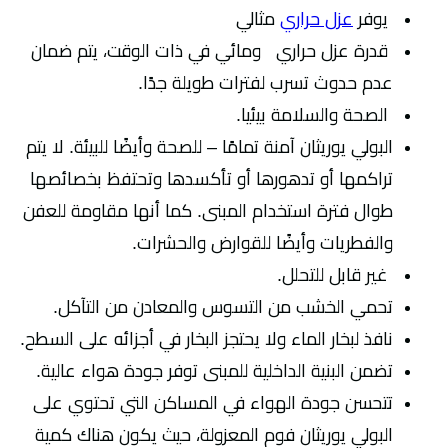
يوفر
عزل حراري
مثالي
قدرة عزل حراري ومائي في ذات الوقت، يتم ضمان
عدم حدوث تسرب لفترات طويلة جدًا.
الصحة والسلامة بيئيا.
البولي يوريثان آمنة تمامًا – للصحة وأيضًا للبيئة. لا يتم
تراكمها أو تدهورها أو تأكسدها وتحتفظ بخصائصها
طوال فترة استخدام المبنى. كما أنها مقاومة للعفن
والفطريات وأيضًا للقوارض والحشرات.
غير قابل للتحلل.
تحمي الخشب من التسوس والمعادن من التآكل.
نافذ لبخار الماء ولا يحتجز البخار في أجزائه على السطح.
تضمن البنية الداخلية للمبنى توفر جودة هواء عالية.
تتحسن جودة الهواء في المساكن التي تحتوي على
البولي يوريثان فوم المعزولة، حيث يكون هناك كمية