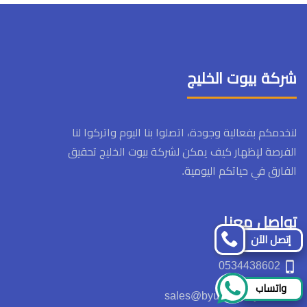
شركة بيوت الخليج
لنخدمكم بفعالية وجودة، اتصلوا بنا اليوم واتركوا لنا
الفرصة لإظهار كيف يمكن لشركة بيوت الخليج تحقيق
الفارق في حياتكم اليومية.
تواصل معنا
إتصل الآن
‏‪0534438602‬‏
واتساب
sales@byutalkhalij.com