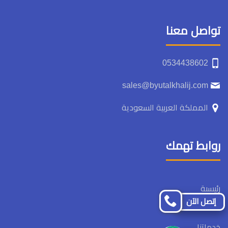
تواصل معنا
‏‪0534438602‬‏
sales@byutalkhalij.com
المملكة العربية السعودية
روابط تهمك
رئيسىة
إتصل الآن
ما نقدمه
خدماتنا