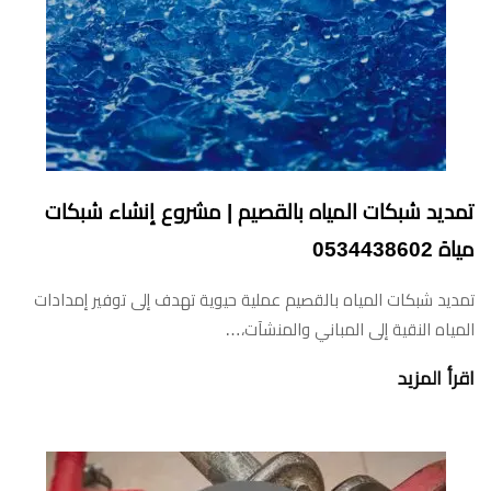
تمديد شبكات المياه بالقصيم | مشروع إنشاء شبكات
مياة ‏‪0534438602‬‏
تمديد شبكات المياه بالقصيم عملية حيوية تهدف إلى توفير إمدادات
المياه النقية إلى المباني والمنشآت،…
اقرأ المزيد