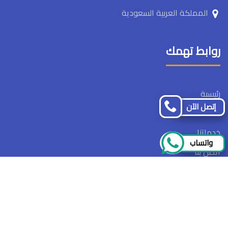
المملكة العربية السعودية
روابط تهمك
رئيسىة
إتصل الآن
ما نقدمه
خدماتنا
واتساب
اتصل بنا
تابعنا
تابعنا
على
على
حقوق النشر 2026 © جميع الحقوق محفوظة لصالح شركة
فيسبوك
تويتر
بيوت الخليج