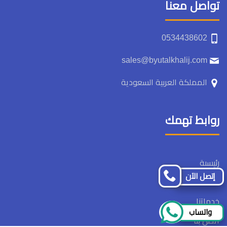
تواصل معنا
‏‪0534438602‬‏
sales@byutalkhalij.com
المملكة العربية السعودية
روابط تهمك
رئيسىة
إتصل الآن
ما نقدمه
خدماتنا
واتساب
اتصل بنا