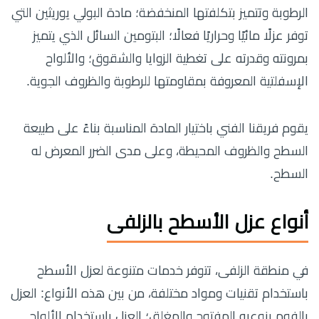
الرطوبة وتتميز بتكلفتها المنخفضة؛ مادة البولي يوريثين التي
توفر عزلًا مائيًا وحراريًا فعالًا؛ البتومين السائل الذي يتميز
بمرونته وقدرته على تغطية الزوايا والشقوق؛ والألواح
الإسفلتية المعروفة بمقاومتها للرطوبة والظروف الجوية.
يقوم فريقنا الفني باختيار المادة المناسبة بناءً على طبيعة
السطح والظروف المحيطة، وعلى مدى الضرر المعرض له
السطح.
أنواع عزل الأسطح بالزلفى
في منطقة الزلفى، تتوفر خدمات متنوعة لعزل الأسطح
باستخدام تقنيات ومواد مختلفة، من بين هذه الأنواع: العزل
بالفوم بنوعيه المفتوح والمغلق؛ العزل باستخدام الألواح