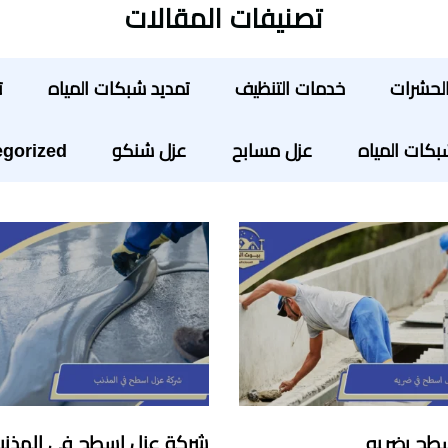
تصنيفات المقالات
لحشرات
خدمات التنظيف
تمديد شبكات المياه
ت
ات المياه
عزل مسابح
عزل شنكو
gorized
طح بضريه
شركة عزل اسطح في المذن