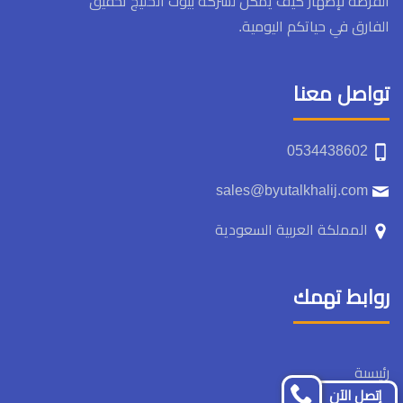
الفرصة لإظهار كيف يمكن لشركة بيوت الخليج تحقيق
الفارق في حياتكم اليومية.
تواصل معنا
‏‪0534438602‬‏
sales@byutalkhalij.com
المملكة العربية السعودية
روابط تهمك
رئيسىة
إتصل الآن